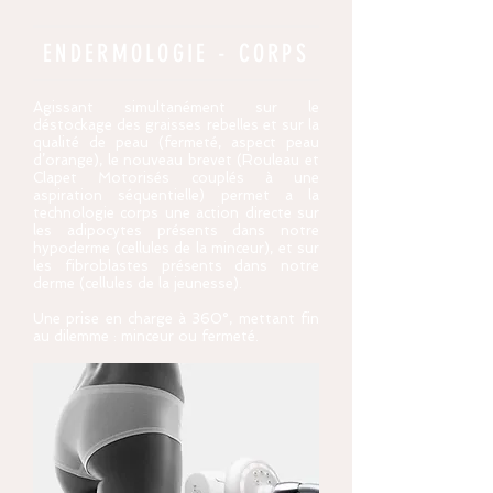
ENDERMOLOGIE - CORPS
Agissant simultanément sur le
déstockage des graisses rebelles et sur la
qualité de peau (fermeté, aspect peau
d’orange), le nouveau brevet (Rouleau et
Clapet Motorisés couplés à une
aspiration séquentielle) permet a la
technologie corps une action directe sur
les adipocytes présents dans notre
hypoderme (cellules de la minceur), et sur
les fibroblastes présents dans notre
derme (cellules de la jeunesse).
Une prise en charge à 360°, mettant fin
au dilemme : minceur ou fermeté.