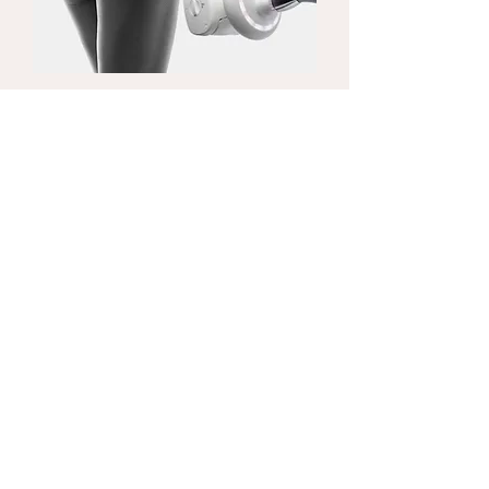
OBJECTIFS
Déstocker les graisses
Grâce à la nouvelle tête de traitement
brevetée Alliance, endermologie® permet
de cibler et d’affiner les zones rebelles à
l’exercice et à l’hygiène alimentaire (bras,
dos, ventre, taille, cuisses..) tout en
s’adaptant précisément aux besoins de
chaque peau.
Lisser la cellulite
La cellulite, qui touche 90 % des femmes
même les plus minces et les plus
sportives, résulte à la fois d’un stockage
de graisses dans les adipocytes (cellules
graisseuses) et d’une rétention d’eau