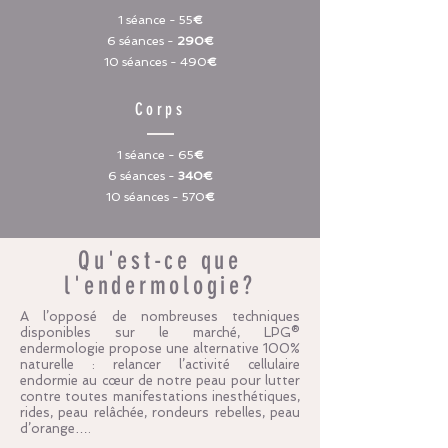
1 séance - 55
€
6 séances -
290€
10 séances - 490
€
Corps
1 séance - 65
€
6 séances -
340€
10 séances - 570
€
Qu'est-ce que
l'endermologie?
A l’opposé de nombreuses techniques
disponibles sur le marché, LPG®
endermologie propose une alternative 100%
naturelle : relancer l’activité cellulaire
endormie au cœur de notre peau pour lutter
contre toutes manifestations inesthétiques,
rides, peau relâchée, rondeurs rebelles, peau
d’orange….