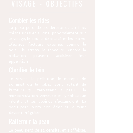
VISAGE - OBJECTIFS
Combler les rides
La peau perd de sa densité et s’affine,
créant rides et sillons, principalement sur
le visage, le cou, le décolleté et les mains.
D’autres facteurs externes comme le
soleil, le stress, le tabac ou encore la
pollution peuvent accélérer leur
apparition.
Clarifier le teint
Le stress, la pollution, le manque de
sommeil ou le tabac sont autant de
facteurs qui ternissent la peau : la
microcirculation veineuse et lymphatique
ralentit et les toxines s’accumulent. La
peau perd alors son éclat et le teint
devient irrégulier.
Raffermir la peau
La peau perd de sa densité, et s'affaisse.