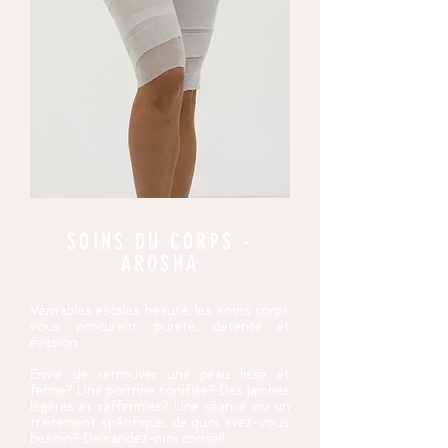
SOINS DU CORPS -
AROSHA
Véritables escales beauté, les soins corps
vous procurent pureté, détente et
évasion…
Envie de retrouver une peau lisse et
ferme? Une poitrine tonifiée? Des jambes
légères et raffermies? Une séance ou un
traitement spécifique, de quoi avez-vous
besoin? Demandez-moi conseil…