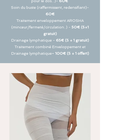
pour le dos...)-
60€
Soin du buste (
raffermissent
, redensifiant)-
60€
Traitement enveloppement AROSHA
(minceur/fermeté/circulation..) -
50€ (5+1
gratuit)
Drainage lymphatique -
65€ (5 + 1 gratuit)
Traitement combiné Enveloppement et
Drainage lymphatique
- 100€ (5 + 1 offert)