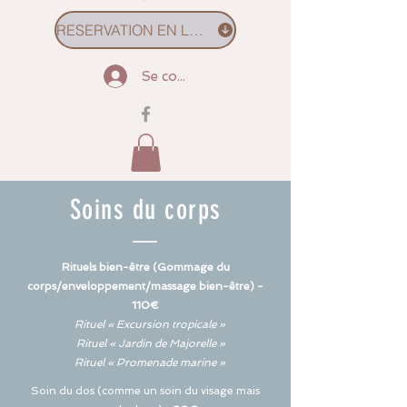
RESERVATION EN LIGNE
Se connecter
Soins du corps
Rituels bien-être (Gommage du
corps/enveloppement/massage bien-être) -
110€
Rituel « Excursion tropicale »
Rituel « Jardin de Majorelle »
Rituel « Promenade marine »
Soin du dos (comme un soin du visage mais