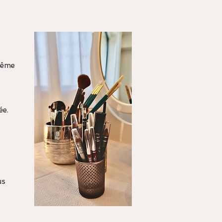
 même
ée.
us