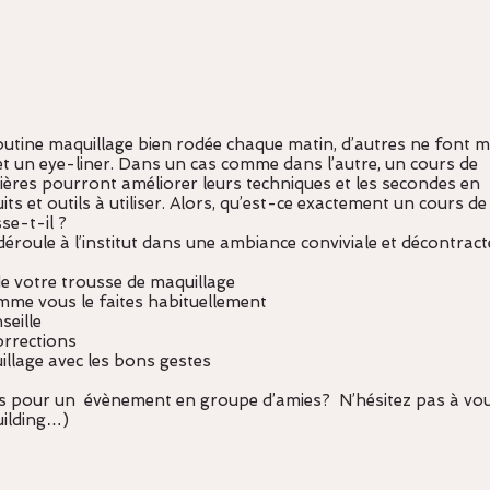
routine maquillage bien rodée chaque matin, d’autres ne font
et un eye-liner. Dans un cas comme dans l’autre, un cours de
mières pourront améliorer leurs techniques et les secondes en
s et outils à utiliser. Alors, qu’est-ce exactement un cours de
se-t-il ?
déroule à l’institut dans une ambiance conviviale et décontract
de votre trousse de maquillage
omme vous le faites habituellement
seille
orrections
llage avec les bons gestes
rs pour un évènement en groupe d’amies? N’hésitez pas à vo
uilding…)